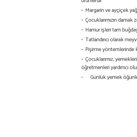
ürünlerdir.
•⁠ ⁠Margarin ve ayçiçek yağ
•⁠ ⁠Çocuklarımızın damak z
•⁠ ⁠Hamur işleri tam buğday
•⁠ ⁠Tatlandırıcı olarak me
•⁠ ⁠Pişirme yöntemlerinde k
•⁠ ⁠Çocuklarımız, yemekler
öğretmenleri yardımcı olur
• Günlük yemek öğünlerim