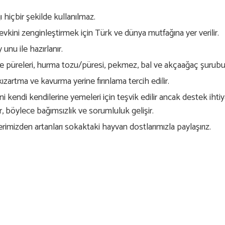
ı hiçbir şekilde kullanılmaz.
evkini zenginleştirmek için Türk ve dünya mutfağına yer verilir.
 unu ile hazırlanır.
yve püreleri, hurma tozu/püresi, pekmez, bal ve akçaağaç şurubu k
ızartma ve kavurma yerine fırınlama tercih edilir.
ini kendi kendilerine yemeleri için teşvik edilir ancak destek ihti
, böylece bağımsızlık ve sorumluluk gelişir.
izden artanları sokaktaki hayvan dostlarımızla paylaşırız.