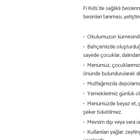
Fi Kids’de sağlıklı beslen
besinleri tanıması, yetişti
•⁠ ⁠Okulumuzun kümesindek
•⁠ ⁠Bahçemizde oluşturduğ
sayede çocuklar, dalından
•⁠ ⁠Menümüz, çocuklarımız
önünde bulundurularak diy
•⁠ ⁠Mutfağımızda depolama 
•⁠ ⁠Yemeklerimiz günlük ola
•⁠ ⁠Menümüzde beyaz et, pak
şeker tüketilmez.
•⁠ ⁠Mevsim dışı veya sera
•⁠ ⁠Kullanılan yağlar: zeyti