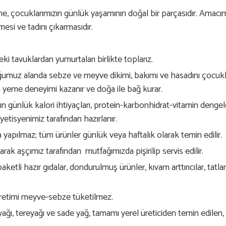
me, çocuklarımızın günlük yaşamının doğal bir parçasıdır. Amacı
rmesi ve tadını çıkarmasıdır.
i tavuklardan yumurtaları birlikte toplarız.
umuz alanda sebze ve meyve dikimi, bakımı ve hasadını çocuklar
 yeme deneyimi kazanır ve doğa ile bağ kurar.
ın günlük kalori ihtiyaçları, protein-karbonhidrat-vitamin denge
etisyenimiz tarafından hazırlanır.
yapılmaz; tüm ürünler günlük veya haftalık olarak temin edilir.
rak aşçımız tarafından mutfağımızda pişirilip servis edilir.
etli hazır gıdalar, dondurulmuş ürünler, kıvam arttırıcılar, tatlan
 üretimi meyve-sebze tüketilmez.
nyağı, tereyağı ve sade yağ, tamamı yerel üreticiden temin edilen, e